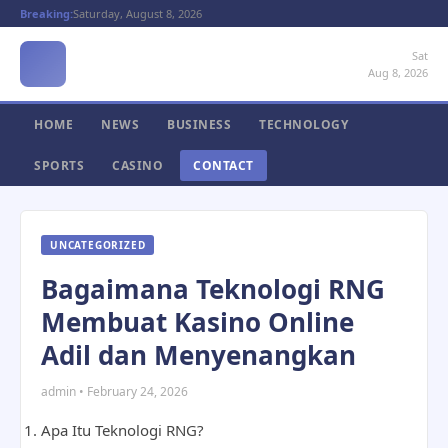
Breaking:
Saturday, August 8, 2026
Sat
Aug 8, 2026
HOME
NEWS
BUSINESS
TECHNOLOGY
SPORTS
CASINO
CONTACT
UNCATEGORIZED
Bagaimana Teknologi RNG
Membuat Kasino Online
Adil dan Menyenangkan
admin • February 24, 2026
Apa Itu Teknologi RNG?