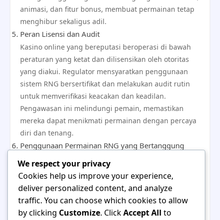
animasi, dan fitur bonus, membuat permainan tetap
menghibur sekaligus adil.
Peran Lisensi dan Audit
Kasino online yang bereputasi beroperasi di bawah
peraturan yang ketat dan dilisensikan oleh otoritas
yang diakui. Regulator mensyaratkan penggunaan
sistem RNG bersertifikat dan melakukan audit rutin
untuk memverifikasi keacakan dan keadilan.
Pengawasan ini melindungi pemain, memastikan
mereka dapat menikmati permainan dengan percaya
diri dan tenang.
Penggunaan Permainan RNG yang Bertanggung
Jawab
We respect your privacy
Meskipun RNG membuat kasino online adil, penting
Cookies help us improve your experience,
untuk bermain secara bertanggung jawab. Hasilnya
deliver personalized content, and analyze
acak, jadi tidak ada cara pasti untuk menang.
traffic. You can choose which cookies to allow
Tetapkan anggaran, patuhi batasan, dan perlakukan
by clicking
Customize
. Click
Accept All
to