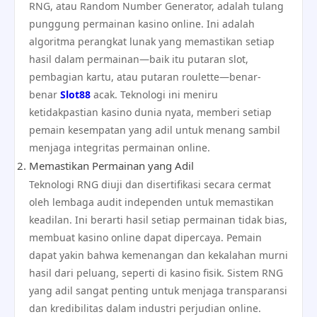
RNG, atau Random Number Generator, adalah tulang
punggung permainan kasino online. Ini adalah
algoritma perangkat lunak yang memastikan setiap
hasil dalam permainan—baik itu putaran slot,
pembagian kartu, atau putaran roulette—benar-
benar
Slot88
acak. Teknologi ini meniru
ketidakpastian kasino dunia nyata, memberi setiap
pemain kesempatan yang adil untuk menang sambil
menjaga integritas permainan online.
Memastikan Permainan yang Adil
Teknologi RNG diuji dan disertifikasi secara cermat
oleh lembaga audit independen untuk memastikan
keadilan. Ini berarti hasil setiap permainan tidak bias,
membuat kasino online dapat dipercaya. Pemain
dapat yakin bahwa kemenangan dan kekalahan murni
hasil dari peluang, seperti di kasino fisik. Sistem RNG
yang adil sangat penting untuk menjaga transparansi
dan kredibilitas dalam industri perjudian online.