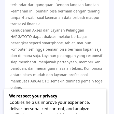
terhindar dari gangguan. Dengan langkah-langkah
keamanan ini, pemain bisa bermain dengan tenang
tanpa khawatir soal keamanan data pribadi maupun
transaksi finansial.
Kemudahan Akses dan Layanan Pelanggan
HARGATOTO dapat diakses melalui berbagai
perangkat seperti smartphone, tablet, maupun
komputer, sehingga pemain bisa bermain kapan saja
dan di mana saja. Layanan pelanggan yang responsif
siap membantu menjawab pertanyaan, memberikan
panduan, dan menangani masalah teknis. Kombinasi
antara akses mudah dan layanan profesional
membuat HARGATOTO semakin diminati pemain togel
online.
Perkembangan HARGATOTO di Era Digital
We respect your privacy
Perkembangan teknologi digital mendorong
Cookies help us improve your experience,
HARGATOTO untuk terus berinovasi. Sistem
deliver personalized content, and analyze
manajemen yang modern, keamanan yang kuat, serta